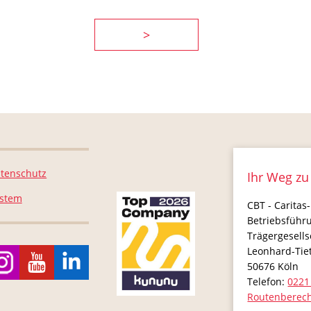
>
tenschutz
Ihr Weg zu
ystem
CBT - Caritas-
Betriebsführ
Trägergesell
Leonhard-Tie
50676
Köln
Telefon:
0221
Routenberec