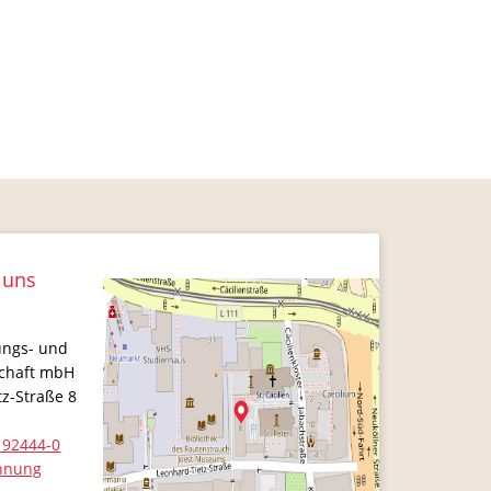
 uns
ungs- und
schaft mbH
tz-Straße 8
 92444-0
hnung