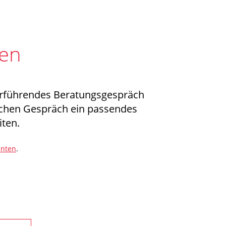
ren
iterführendes Beratungsgespräch
lichen Gespräch ein passendes
ten.
enten
.