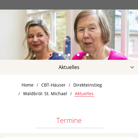
Aktuelles
Hausportrait
Home
CBT-Häuser
Direkteinstieg
Leistungen
Waldbröl: St. Michael
Aktuelles
Qualität
Infos & Preise
Kontakt
Termine
Downloads