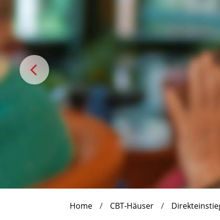
Home
CBT-Häuser
Direkteinstie