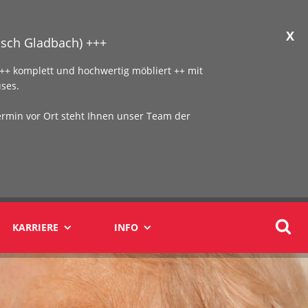
X
sch Gladbach) +++
+ komplett und hochwertig möbliert ++ mit
ses.
ermin vor Ort steht Ihnen unser Team der
KARRIERE
INFO