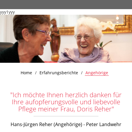
yyy1yyy
Home
Erfahrungsberichte
Angehörige
"Ich möchte Ihnen herzlich danken für
Ihre aufopferungsvolle und liebevolle
Pflege meiner Frau, Doris Reher"
Hans-Jürgen Reher (Angehörige) - Peter Landwehr