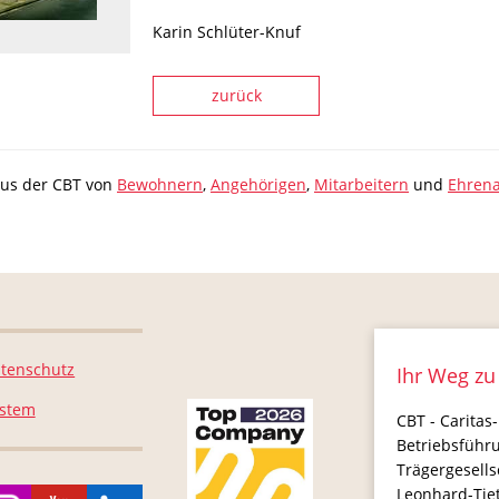
Karin Schlüter-Knuf
zurück
aus der CBT von
Bewohnern
,
Angehörigen
,
Mitarbeitern
und
Ehrena
tenschutz
Ihr Weg zu
ystem
CBT - Caritas-
Betriebsführ
Trägergesell
Leonhard-Tie