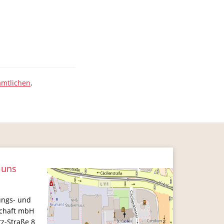
mtlichen
.
 uns
ungs- und
schaft mbH
tz-Straße 8