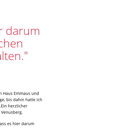
er darum
schen
lten."
g im Haus Emmaus und
ge, bis dahin hatte ich
.Ein herzlicher
 Venusberg.
dass es hier darum