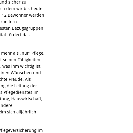
und sicher zu
ach dem wir bis heute
bis 12 Bewohner werden
arbeitern
e festen Bezugsgruppen
tät fördert das
 mehr als „nur“ Pflege,
 seinen Fähigkeiten
was ihm wichtig ist,
h seinen Wünschen und
hte Freude. Als
ng die Leitung der
s Pflegedienstes im
tung, Hauswirtschaft,
andere
m sich alljährlich
 Pflegeversicherung im