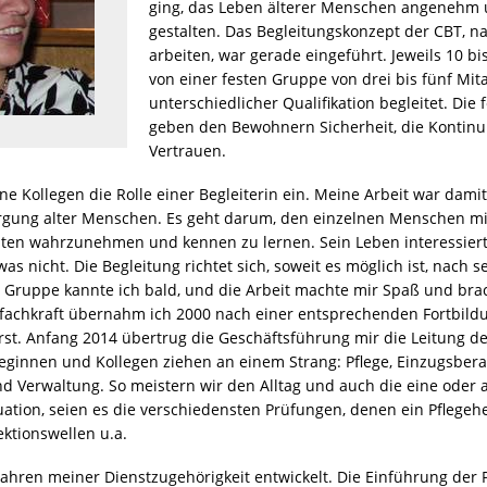
ging, das Leben älterer Menschen angenehm 
gestalten. Das Begleitungskonzept der CBT, n
arbeiten, war gerade eingeführt. Jeweils 10 
von einer festen Gruppe von drei bis fünf Mit
unterschiedlicher Qualifikation begleitet. Di
geben den Bewohnern Sicherheit, die Kontinui
Vertrauen.
e Kollegen die Rolle einer Begleiterin ein. Meine Arbeit war damit
rgung alter Menschen. Es geht darum, den einzelnen Menschen mit
ten wahrzunehmen und kennen zu lernen. Sein Leben interessiert, 
as nicht. Die Begleitung richtet sich, soweit es möglich ist, nac
 Gruppe kannte ich bald, und die Arbeit machte mir Spaß und brac
efachkraft übernahm ich 2000 nach einer entsprechenden Fortbildu
t. Anfang 2014 übertrug die Geschäftsführung mir die Leitung de
leginnen und Kollegen ziehen an einem Strang: Pflege, Einzugsbera
d Verwaltung. So meistern wir den Alltag und auch die eine oder 
ation, seien es die verschiedensten Prüfungen, denen ein Pflegehei
ektionswellen u.a.
 Jahren meiner Dienstzugehörigkeit entwickelt. Die Einführung der