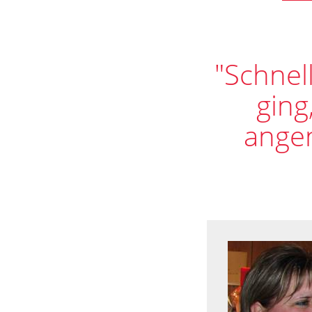
"Schnel
ging
angen