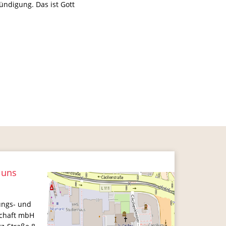
ündigung. Das ist Gott
 uns
ungs- und
schaft mbH