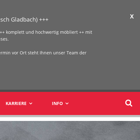
X
sch Gladbach) +++
+ komplett und hochwertig möbliert ++ mit
ses.
ermin vor Ort steht Ihnen unser Team der
KARRIERE
INFO