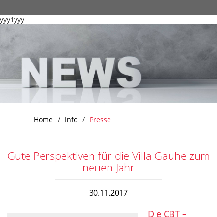
yyy1yyy
Home
Info
Presse
Gute Perspektiven für die Villa Gauhe zum
neuen Jahr
30.11.2017
Die CBT –