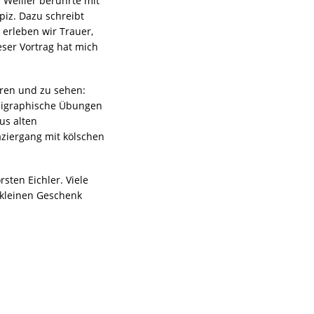
 Weiller berührte mit
piz. Dazu schreibt
erleben wir Trauer,
ser Vortrag hat mich
ören und zu sehen:
lligraphische Übungen
us alten
aziergang mit kölschen
sten Eichler. Viele
 kleinen Geschenk