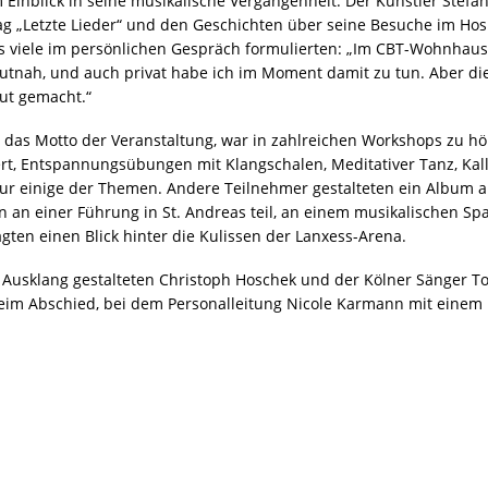
Einblick in seine musikalische Vergangenheit. Der Künstler Stefan
g „Letzte Lieder“ und den Geschichten über seine Besuche im Hos
s viele im persönlichen Gespräch formulierten: „Im CBT-Wohnhaus 
utnah, und auch privat habe ich im Moment damit zu tun. Aber die
ut gemacht.“
 das Motto der Veranstaltung, war in zahlreichen Workshops zu h
rt, Entspannungsübungen mit Klangschalen, Meditativer Tanz, Ka
ur einige der Themen. Andere Teilnehmer gestalteten ein Album a
 an einer Führung in St. Andreas teil, an einem musikalischen Sp
gten einen Blick hinter die Kulissen der Lanxess-Arena.
Ausklang gestalteten Christoph Hoschek und der Kölner Sänger Tor
beim Abschied, bei dem Personalleitung Nicole Karmann mit einem