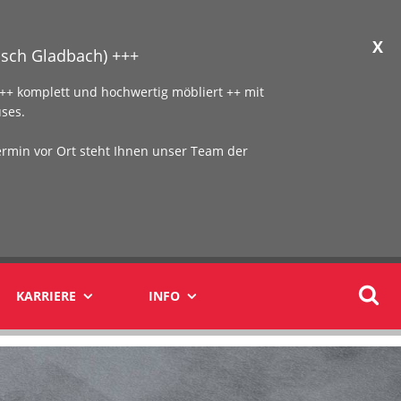
X
sch Gladbach) +++
+ komplett und hochwertig möbliert ++ mit
ses.
ermin vor Ort steht Ihnen unser Team der
KARRIERE
INFO