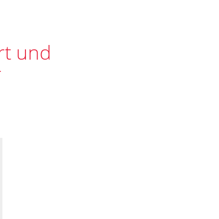
rt und
r