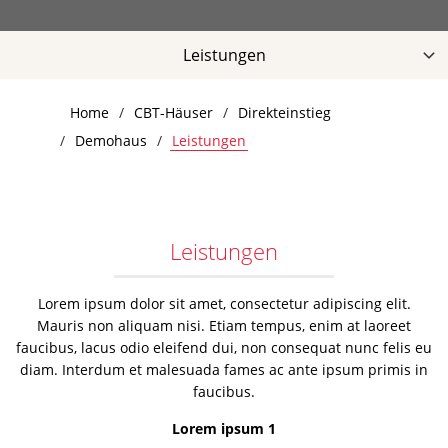
Leistungen
Hausportrait
Home
CBT-Häuser
Direkteinstieg
Qualität
Demohaus
Leistungen
Aktuelles
Infos & Preise
Kontakt
Leistungen
Downloads
Lorem ipsum dolor sit amet, consectetur adipiscing elit.
Mauris non aliquam nisi. Etiam tempus, enim at laoreet
faucibus, lacus odio eleifend dui, non consequat nunc felis eu
diam. Interdum et malesuada fames ac ante ipsum primis in
faucibus.
Lorem ipsum 1