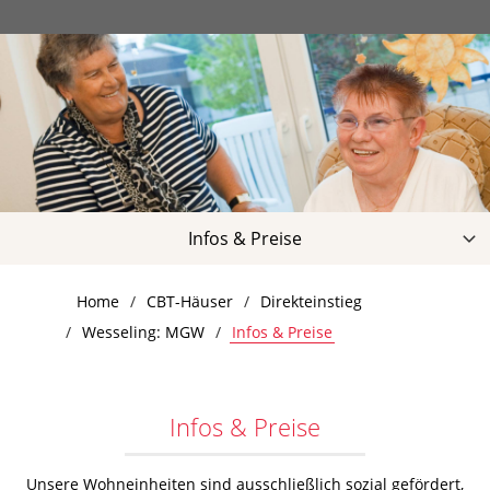
Infos & Preise
Hausportrait
Home
CBT-Häuser
Direkteinstieg
Leistungen
Wesseling: MGW
Infos & Preise
Qualität
Kontakt
Downloads
Infos & Preise
Unsere Wohneinheiten sind ausschließlich sozial gefördert,