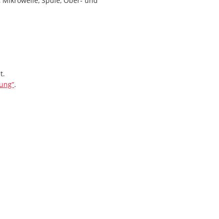
 Mikrowelle, Spüle, Ober- und
t.
ung”
.