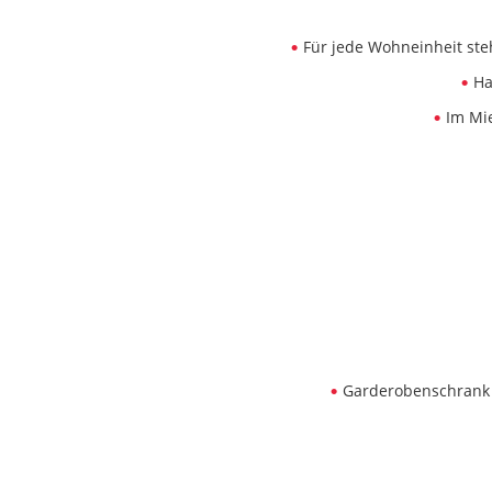
Für jede Wohneinheit steh
Ha
Im Mi
Garderobenschrank m