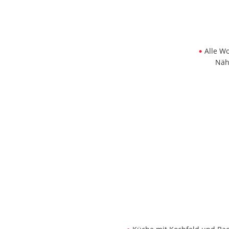
Alle W
Näh