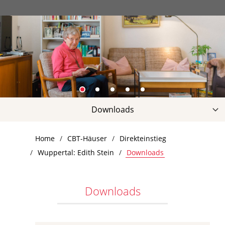
Downloads
Hausportrait
Home
CBT-Häuser
Direkteinstieg
Leistungen
Wuppertal: Edith Stein
Downloads
Qualität
Aktuelles
Downloads
Infos & Preise
Kontakt