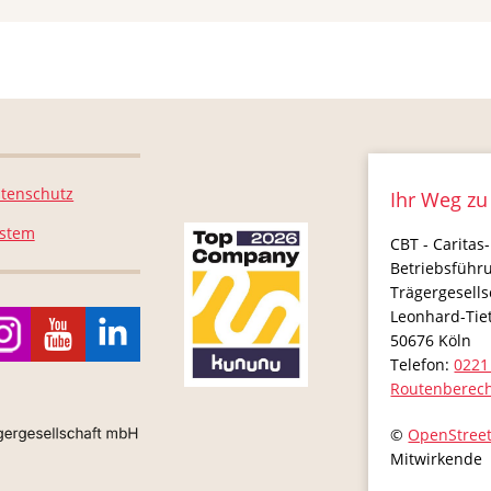
tenschutz
Ihr Weg zu
ystem
CBT - Caritas-
Betriebsführ
Trägergesell
Leonhard-Tie
50676
Köln
Telefon:
0221
Routenberec
©
OpenStree
Mitwirkende