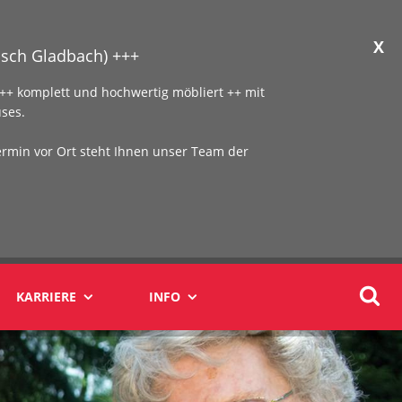
X
sch Gladbach) +++
+ komplett und hochwertig möbliert ++ mit
ses.
ermin vor Ort steht Ihnen unser Team der
KARRIERE
INFO