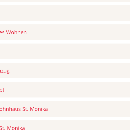
tes Wohnen
nzug
pt
Wohnhaus St. Monika
t. Monika