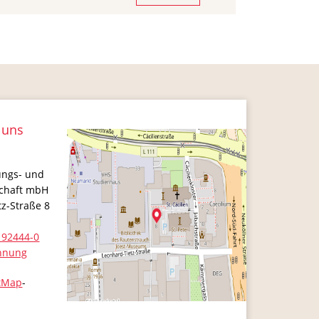
 uns
ungs- und
schaft mbH
tz-Straße 8
 92444-0
hnung
tMap
-